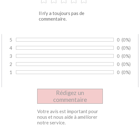
Il n'y a toujours pas de
commentaire.
5
Nombre de 
0
Pourcent
(0%)
Vote :
4
Nombre de 
0
Pourcent
(0%)
Vote :
3
Nombre de 
0
Pourcent
(0%)
Vote :
2
Nombre de 
0
Pourcent
(0%)
Vote :
1
Nombre de 
0
Pourcent
(0%)
Vote :
Votre avis est important pour
nous et nous aide à améliorer
notre service.