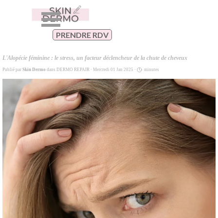
Aller au contenu
Sauter le menu
PRENDRE RDV
L'Alopécie féminine : le stress, un facteur déclencheur de la chute de cheveux
Publié par
Skin Dermo
dans
DERMO REPAIR
· Mercredi 01 Jan 2025 ·
minutes