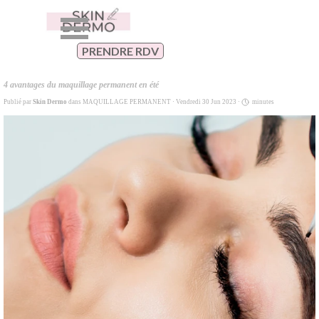
Aller au contenu
Sauter le menu
PRENDRE RDV
4 avantages du maquillage permanent en été
Publié par
Skin Dermo
dans
MAQUILLAGE PERMANENT
· Vendredi 30 Jun 2023 ·
minutes