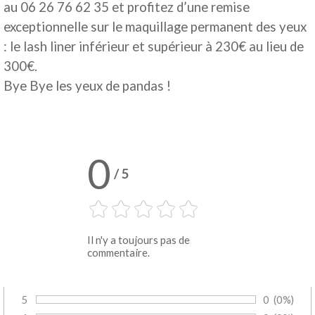
au 06 26 76 62 35 et profitez d’une remise
exceptionnelle sur le maquillage permanent des yeux
: le lash liner inférieur et supérieur à 230€ au lieu de
300€.
Bye Bye les yeux de pandas !
0
/
5
Il n'y a toujours pas de
commentaire.
5
Nombre de 
0
Pourcent
(0%)
Vote :