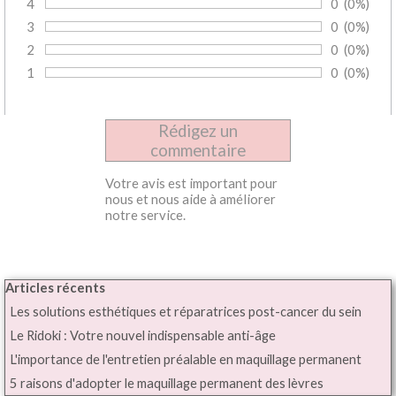
4
Nombre de 
0
Pourcent
(0%)
Vote :
3
Nombre de 
0
Pourcent
(0%)
Vote :
2
Nombre de 
0
Pourcent
(0%)
Vote :
1
Nombre de 
0
Pourcent
(0%)
Vote :
Votre avis est important pour
nous et nous aide à améliorer
notre service.
Sauter le bloc Articles récents
Articles récents
Les solutions esthétiques et réparatrices post-cancer du sein
Le Ridoki : Votre nouvel indispensable anti-âge
L'importance de l'entretien préalable en maquillage permanent
5 raisons d'adopter le maquillage permanent des lèvres