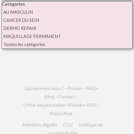
Sauter le bloc Catégories
Catégories
AU MASCULIN
CANCER DU SEIN
DERMO REPAIR
MAQUILLAGE PERMANENT
Toutes les catégories
-
Qui sommes-nous ?
-
Presse
FAQ
-
Blog
-
Contact
-
-
Offrir une prestation
Prendre RDV
-
Nous situer
Mentions légales
-
CGV
-
Politique de
confidentialité