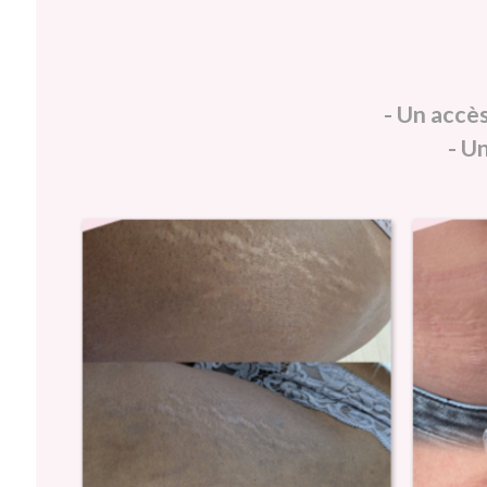
- Un accès
- U