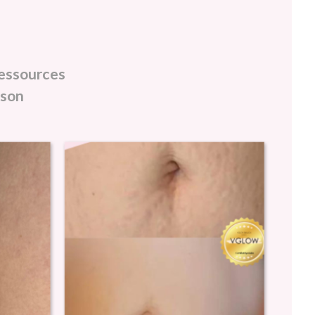
 ressources
ison