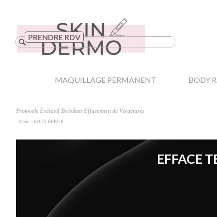
Aller au contenu
PRENDRE RDV
▼
MAQUILLAGE PERMANENT
BODY R
Protocole Exclusif Brésilien Effacement de Vergetures
Menu > BODY REPAIR
EFFACE T