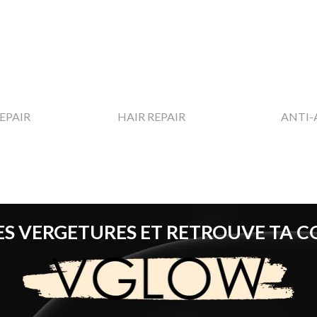
Sauter le menu
▼
▼
EPAIR
HAIR REPAIR
ANTI-
ES VERGETURES ET RETROUVE TA 