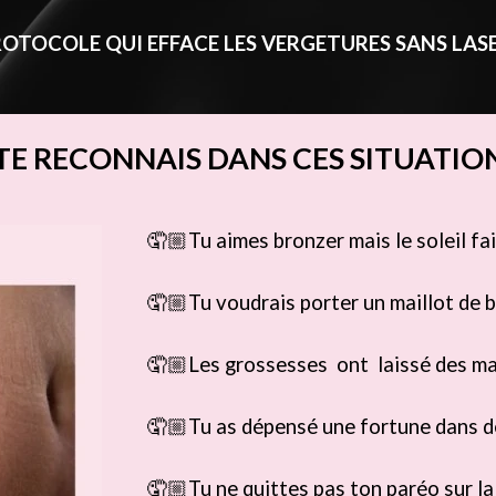
PROTOCOLE QUI EFFACE LES VERGETURES SANS LAS
TE RECONNAIS DANS CES SITUATION
🤦🏼Tu aimes bronzer mais le soleil fai
🤦🏼Tu voudrais porter un maillot de b
🤦🏼
Les grossesses ont laissé des ma
🤦🏼
Tu as dépensé une fortune dans d
🤦🏼
Tu ne quittes pas ton paréo sur la